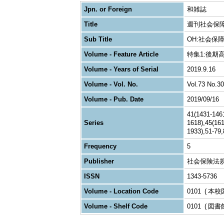
Jpn. or Foreign
和雑誌
Title
週刊社会保
Sub Title
OH:社会保
Volume - Feature Article
特集1:後期
Volume - Years of Serial
2019.9.16
Volume - Vol. No.
Vol.73 No.30
Volume - Pub. Date
2019/09/16
41(1431-146
Series
1618),45(16
1933),51-79,
Frequency
5
Publisher
社会保険法
ISSN
1343-5736
Volume - Location Code
0101
本校
Volume - Shelf Code
0101
図書