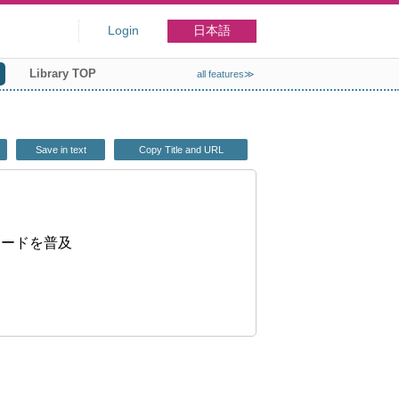
Login
日本語
Library TOP
all features≫
Save in text
Copy Title and URL
カードを普及