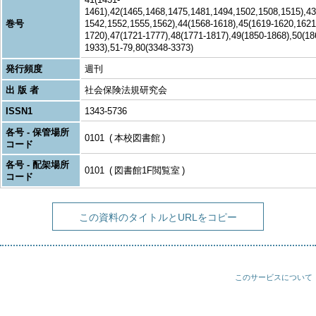
1461),42(1465,1468,1475,1481,1494,1502,1508,1515),43
巻号
1542,1552,1555,1562),44(1568-1618),45(1619-1620,1621
1720),47(1721-1777),48(1771-1817),49(1850-1868),50(1
1933),51-79,80(3348-3373)
発行頻度
週刊
出 版 者
社会保険法規研究会
ISSN1
1343-5736
各号 - 保管場所
0101
本校図書館
コード
各号 - 配架場所
0101
図書館1F閲覧室
コード
この資料のタイトルとURLをコピー
このサービスについて