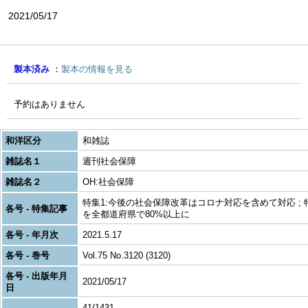
2021/05/17
製本済み
製本の情報を見る
予約はありません
和洋区分
和雑誌
雑誌名１
週刊社会保障
雑誌名２
OH:社会保障
特集1:今後の社会保障改革はコロナ対応を含めて対応 ; 特
各号 - 特集記事
を全都道府県で80%以上に
各号 - 年月次
2021.5.17
各号 - 巻号
Vol.75 No.3120 (3120)
各号 - 出版年月
2021/05/17
日
41(1431-