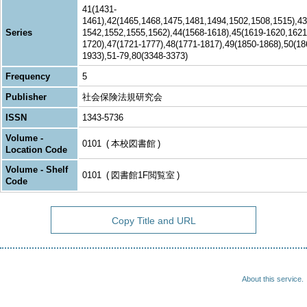
41(1431-
1461),42(1465,1468,1475,1481,1494,1502,1508,1515),43
Series
1542,1552,1555,1562),44(1568-1618),45(1619-1620,1621
1720),47(1721-1777),48(1771-1817),49(1850-1868),50(1
1933),51-79,80(3348-3373)
Frequency
5
Publisher
社会保険法規研究会
ISSN
1343-5736
Volume -
0101
本校図書館
Location Code
Volume - Shelf
0101
図書館1F閲覧室
Code
Copy Title and URL
About this service.