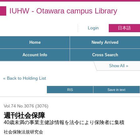
IUHW - Otawara campus Library
Login
日本語
Home
Newly Arrived
Account Info
Cross Search
Show All
Back to Holding List
RIS
Save in text
Vol.74 No.3076 (3076)
週刊社会保障
40歳未満の事業主健診情報を法令により保険者に集積
社会保険法規研究会