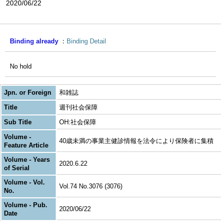
2020/06/22
Binding already
Binding Detail
No hold
Jpn. or Foreign
和雑誌
Title
週刊社会保障
Sub Title
OH:社会保障
Volume -
40歳未満の事業主健診情報を法令により保険者に集積
Feature Article
Volume - Years
2020.6.22
of Serial
Volume - Vol.
Vol.74 No.3076 (3076)
No.
Volume - Pub.
2020/06/22
Date