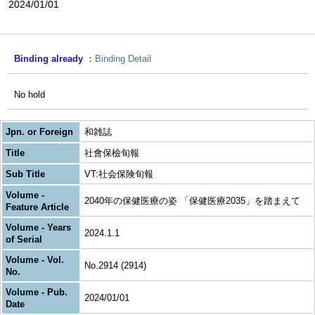
2024/01/01
Binding already
Binding Detail
No hold
Jpn. or Foreign
和雑誌
Title
社會保檢旬報
Sub Title
VT:社会保険旬報
Volume -
2040年の保健医療の姿 「保健医療2035」を踏まえて
Feature Article
Volume - Years
2024.1.1
of Serial
Volume - Vol.
No.2914 (2914)
No.
Volume - Pub.
2024/01/01
Date