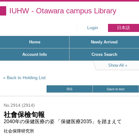
IUHW - Otawara campus Library
Login
日本語
Home
Newly Arrived
Account Info
Cross Search
Show All
Back to Holding List
RIS
Save in text
No.2914 (2914)
社會保檢旬報
2040年の保健医療の姿 「保健医療2035」を踏まえて
社会保障研究所