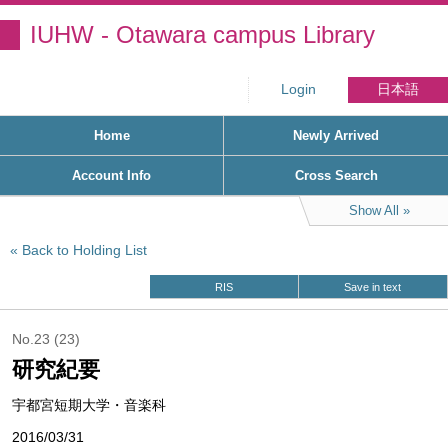
IUHW - Otawara campus Library
Login
日本語
Home
Newly Arrived
Account Info
Cross Search
Show All
Back to Holding List
RIS
Save in text
No.23 (23)
研究紀要
宇都宮短期大学・音楽科
2016/03/31