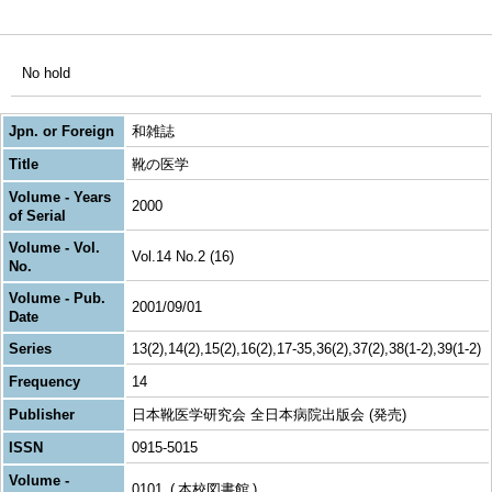
No hold
Jpn. or Foreign
和雑誌
Title
靴の医学
Volume - Years
2000
of Serial
Volume - Vol.
Vol.14 No.2 (16)
No.
Volume - Pub.
2001/09/01
Date
Series
13(2),14(2),15(2),16(2),17-35,36(2),37(2),38(1-2),39(1-2)
Frequency
14
Publisher
日本靴医学研究会 全日本病院出版会 (発売)
ISSN
0915-5015
Volume -
0101
本校図書館