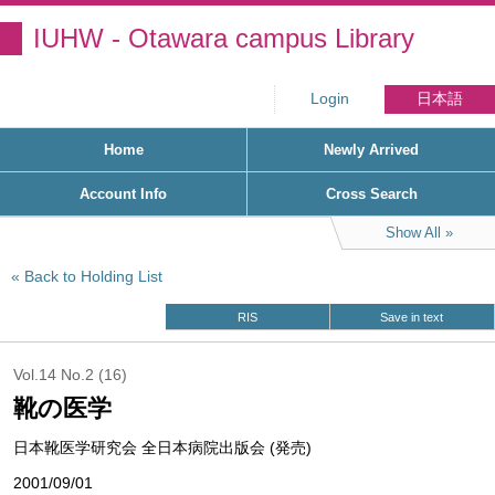
IUHW - Otawara campus Library
Login
日本語
Home
Newly Arrived
Account Info
Cross Search
Show All
Back to Holding List
RIS
Save in text
Vol.14 No.2 (16)
靴の医学
日本靴医学研究会 全日本病院出版会 (発売)
2001/09/01