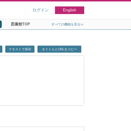
ログイン
English
図書館TOP
すべての機能を見る≫
テキストで保存
タイトルとURLをコピー