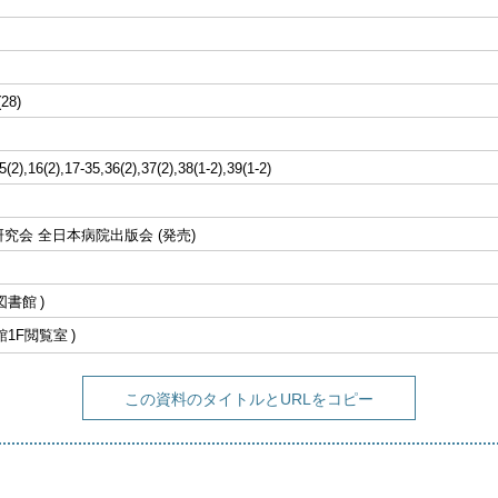
(28)
5(2),16(2),17-35,36(2),37(2),38(1-2),39(1-2)
究会 全日本病院出版会 (発売)
図書館
館1F閲覧室
この資料のタイトルとURLをコピー