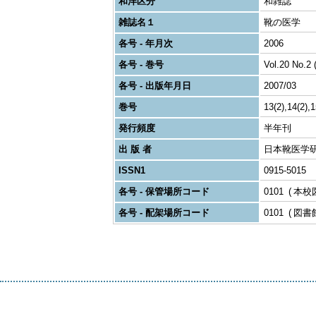
和洋区分
和雑誌
雑誌名１
靴の医学
各号 - 年月次
2006
各号 - 巻号
Vol.20 No.2 
各号 - 出版年月日
2007/03
巻号
13(2),14(2),1
発行頻度
半年刊
出 版 者
日本靴医学研
ISSN1
0915-5015
各号 - 保管場所コード
0101
本校
各号 - 配架場所コード
0101
図書