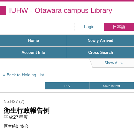
IUHW - Otawara campus Library
Login
日本語
Home
Newly Arrived
Account Info
Cross Search
Show All
Back to Holding List
RIS
Save in text
No.H27 (7)
衛生行政報告例
平成27年度
厚生統計協会