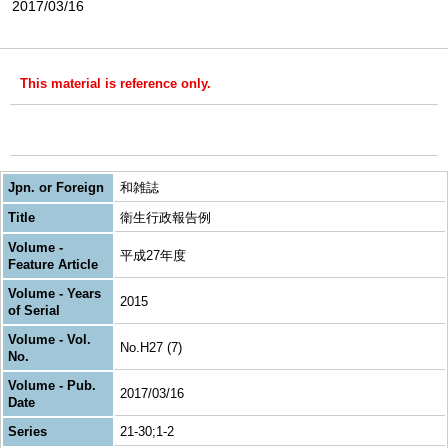
2017/03/16
This material is reference only.
Jpn. or Foreign
和雑誌
Title
衛生行政報告例
Volume -
平成27年度
Feature Article
Volume - Years
2015
of Serial
Volume - Vol.
No.H27 (7)
No.
Volume - Pub.
2017/03/16
Date
Series
21-30;1-2