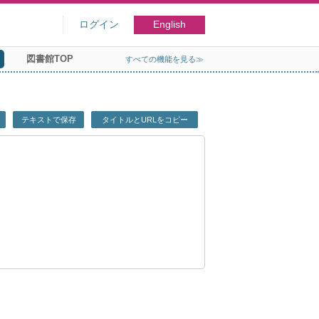
ログイン
English
図書館TOP
すべての機能を見る≫
テキストで保存
タイトルとURLをコピー