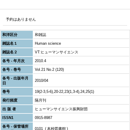
予約はありません
和洋区分
和雑誌
雑誌名１
Human science
雑誌名２
VT:ヒューマンサイエンス
各号 - 年月次
2010.4
各号 - 巻号
Vol.21 No.2 (120)
各号 - 出版年月
2010/04
日
巻号
19(2-3,5-6),20-22,23(1,3-4),24,25(1)
発行頻度
隔月刊
出 版 者
ヒューマンサイエンス振興財団
ISSN1
0915-8987
各号 - 保管場所
0101
本校図書館