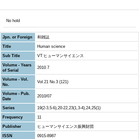
No hold
Jpn. or Foreign
和雑誌
Title
Human science
Sub Title
VT:ヒューマンサイエンス
Volume - Years
2010.7
of Serial
Volume - Vol.
Vol.21 No.3 (121)
No.
Volume - Pub.
2010/07
Date
Series
19(2-3,5-6),20-22,23(1,3-4),24,25(1)
Frequency
11
Publisher
ヒューマンサイエンス振興財団
ISSN
0915-8987