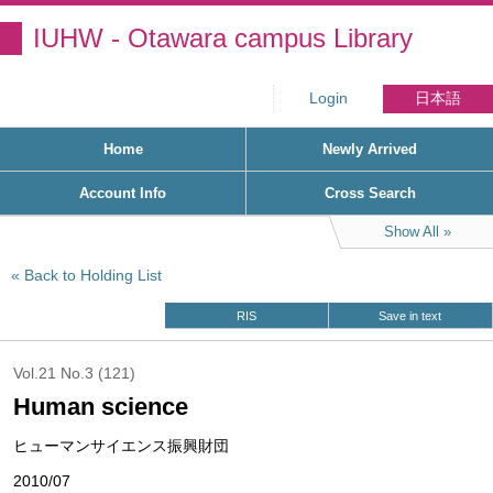
IUHW - Otawara campus Library
Login
日本語
Home
Newly Arrived
Account Info
Cross Search
Show All
Back to Holding List
RIS
Save in text
Vol.21 No.3 (121)
Human science
ヒューマンサイエンス振興財団
2010/07