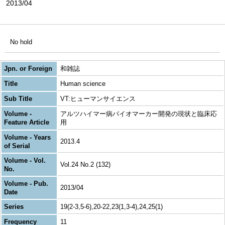
2013/04
No hold
Jpn. or Foreign
和雑誌
Title
Human science
Sub Title
VT:ヒューマンサイエンス
Volume -
アルツハイマー病バイオマーカー開発の現状と臨床応
Feature Article
用
Volume - Years
2013.4
of Serial
Volume - Vol.
Vol.24 No.2 (132)
No.
Volume - Pub.
2013/04
Date
Series
19(2-3,5-6),20-22,23(1,3-4),24,25(1)
Frequency
11