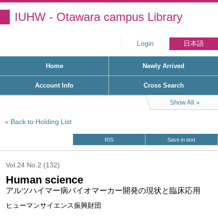
IUHW - Otawara campus Library
Login
日本語
Home
Newly Arrived
Account Info
Cross Search
Show All
Back to Holding List
RIS
Save in text
Vol.24 No.2 (132)
Human science
アルツハイマー病バイオマーカー開発の現状と臨床応用
ヒューマンサイエンス振興財団