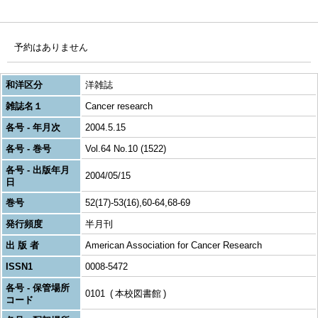
予約はありません
和洋区分
洋雑誌
雑誌名１
Cancer research
各号 - 年月次
2004.5.15
各号 - 巻号
Vol.64 No.10 (1522)
各号 - 出版年月
2004/05/15
日
巻号
52(17)-53(16),60-64,68-69
発行頻度
半月刊
出 版 者
American Association for Cancer Research
ISSN1
0008-5472
各号 - 保管場所
0101
本校図書館
コード