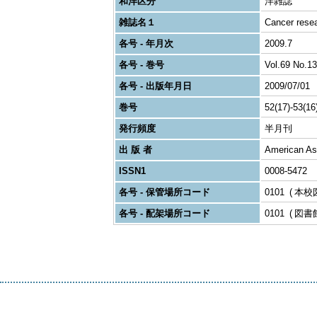
和洋区分
洋雑誌
雑誌名１
Cancer rese
各号 - 年月次
2009.7
各号 - 巻号
Vol.69 No.13
各号 - 出版年月日
2009/07/01
巻号
52(17)-53(16
発行頻度
半月刊
出 版 者
American As
ISSN1
0008-5472
各号 - 保管場所コード
0101
本校
各号 - 配架場所コード
0101
図書