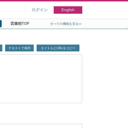
ログイン
English
図書館TOP
すべての機能を見る≫
テキストで保存
タイトルとURLをコピー