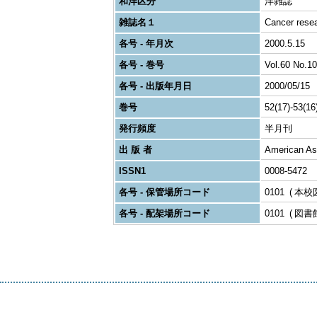
和洋区分
洋雑誌
雑誌名１
Cancer rese
各号 - 年月次
2000.5.15
各号 - 巻号
Vol.60 No.10
各号 - 出版年月日
2000/05/15
巻号
52(17)-53(16
発行頻度
半月刊
出 版 者
American As
ISSN1
0008-5472
各号 - 保管場所コード
0101
本校
各号 - 配架場所コード
0101
図書