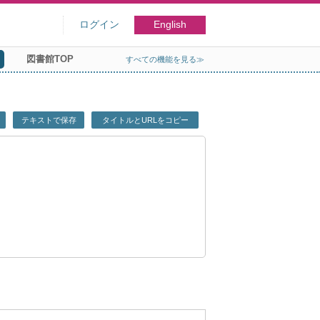
ログイン
English
図書館TOP
すべての機能を見る≫
テキストで保存
タイトルとURLをコピー