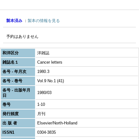
製本済み
製本の情報を見る
予約はありません
和洋区分
洋雑誌
雑誌名１
Cancer letters
各号 - 年月次
1980.3
各号 - 巻号
Vol.9 No.1 (41)
各号 - 出版年月
1980/03
日
巻号
1-10
発行頻度
月刊
出 版 者
Elsevier/North-Holland
ISSN1
0304-3835