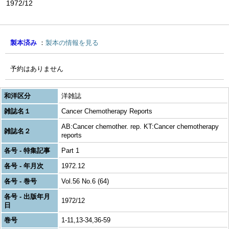
1972/12
製本済み
製本の情報を見る
予約はありません
和洋区分
洋雑誌
雑誌名１
Cancer Chemotherapy Reports
AB:Cancer chemother. rep. KT:Cancer chemotherapy
雑誌名２
reports
各号 - 特集記事
Part 1
各号 - 年月次
1972.12
各号 - 巻号
Vol.56 No.6 (64)
各号 - 出版年月
1972/12
日
巻号
1-11,13-34,36-59