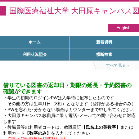
国際医療福祉大学 大田原キャンパス
English
ホーム
新着資料
利用状況照会
横断検索
すべて見る
借りている図書の返却日・期限の延長・予約図書の
確認ができます
・学生の初期のログインPWは入学時に配布したものです

　その他の方は生年月日（8桁）となります（登録がある場合のみ）

・PWを忘れた･分からない場合はカウンターまで申し出てください

・大田原キャンパス教職員に限り電話･メールでの問い合わせに対応
します

・教職員等の利用者コードは、教職員証
【氏名上の英数字】
または
利用カード
【数字のみ】