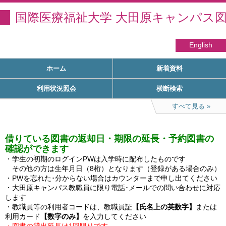
国際医療福祉大学 大田原キャンパス
English
ホーム
新着資料
利用状況照会
横断検索
すべて見る
借りている図書の返却日・期限の延長・予約図書の
確認ができます
・学生の初期のログインPWは入学時に配布したものです

　その他の方は生年月日（8桁）となります（登録がある場合のみ）

・PWを忘れた･分からない場合はカウンターまで申し出てください

・大田原キャンパス教職員に限り電話･メールでの問い合わせに対応
します

・教職員等の利用者コードは、教職員証
【氏名上の英数字】
または
利用カード
【数字のみ】