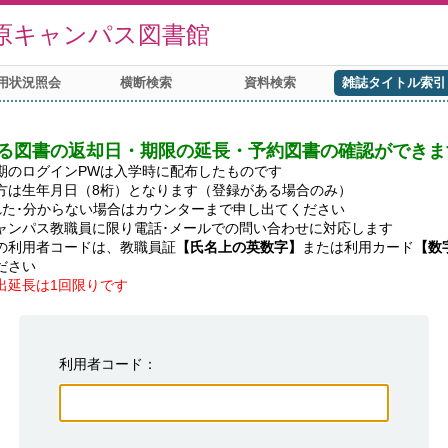
原キャンパス図書館
用状況照会
横断検索
資料検索
雑誌タイトル索引
る図書の返却日・期限の延長・予約図書の確認ができま
期のログインPWは入学時に配布したものです

方は生年月日（8桁）となります（登録がある場合のみ）

れた･分からない場合はカウンターまで申し出てください

ャンパス教職員に限り電話･メールでの問い合わせに対応します

の利用者コードは、教職員証
【氏名上の英数字】
または利用カード
【数
出延長は1回限りです
利用者コード