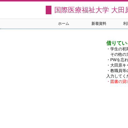
国際医療福祉大学 大田
ホーム
新着資料
利
借りてい
・学生の初
　その他の
・PWを忘
・大田原キ
・教職員等
・図書の貸