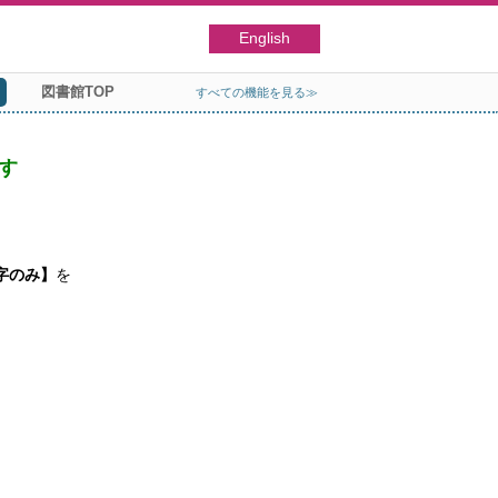
English
図書館TOP
すべての機能を見る≫
す
字のみ】
を