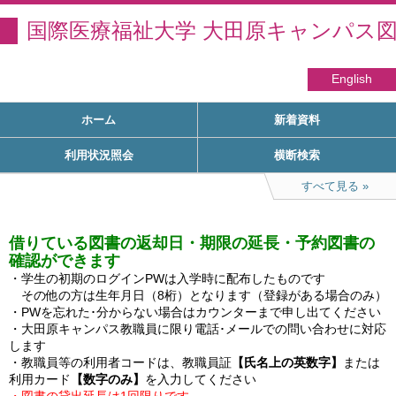
国際医療福祉大学 大田原キャンパス
English
ホーム
新着資料
利用状況照会
横断検索
すべて見る
借りている図書の返却日・期限の延長・予約図書の
確認ができます
・学生の初期のログインPWは入学時に配布したものです

　その他の方は生年月日（8桁）となります（登録がある場合のみ）

・PWを忘れた･分からない場合はカウンターまで申し出てください

・大田原キャンパス教職員に限り電話･メールでの問い合わせに対応
します

・教職員等の利用者コードは、教職員証
【氏名上の英数字】
または
利用カード
【数字のみ】