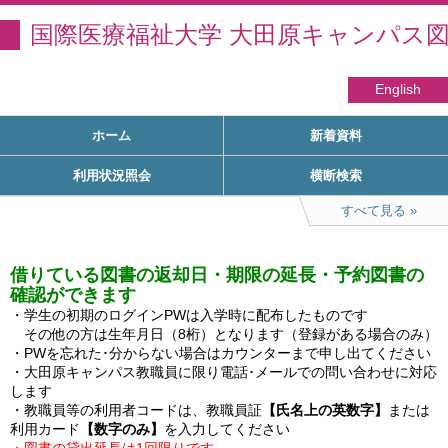
国際医療福祉大学 大田原キャンパス
English
ホーム
新着資料
利用状況照会
横断検索
すべて見る
借りている図書の返却日・期限の延長・予約図書の
確認ができます
・学生の初期のログインPWは入学時に配布したものです

　その他の方は生年月日（8桁）となります（登録がある場合のみ）

・PWを忘れた･分からない場合はカウンターまで申し出てください

・大田原キャンパス教職員に限り電話･メールでの問い合わせに対応
します

・教職員等の利用者コードは、教職員証
【氏名上の英数字】
または
利用カード
【数字のみ】