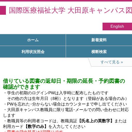
国際医療福祉大学 大田原キャンパス
English
ホーム
新着資料
利用状況照会
横断検索
すべて見る
借りている図書の返却日・期限の延長・予約図書の
確認ができます
・学生の初期のログインPWは入学時に配布したものです

　その他の方は生年月日（8桁）となります（登録がある場合のみ）

・PWを忘れた･分からない場合はカウンターまで申し出てください

・大田原キャンパス教職員に限り電話･メールでの問い合わせに対応
します

・教職員等の利用者コードは、教職員証
【氏名上の英数字】
または
利用カード
【数字のみ】