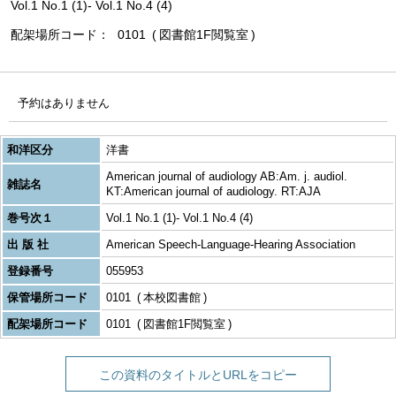
Vol.1 No.1 (1)- Vol.1 No.4 (4)
配架場所コード
0101
図書館1F閲覧室
予約はありません
和洋区分
洋書
American journal of audiology AB:Am. j. audiol.
雑誌名
KT:American journal of audiology. RT:AJA
巻号次１
Vol.1 No.1 (1)- Vol.1 No.4 (4)
出 版 社
American Speech-Language-Hearing Association
登録番号
055953
保管場所コード
0101
本校図書館
配架場所コード
0101
図書館1F閲覧室
この資料のタイトルとURLをコピー