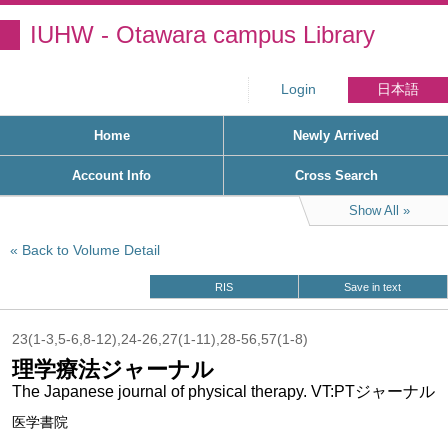
IUHW - Otawara campus Library
Login
日本語
Home
Newly Arrived
Account Info
Cross Search
Show All
Back to Volume Detail
RIS
Save in text
23(1-3,5-6,8-12),24-26,27(1-11),28-56,57(1-8)
理学療法ジャーナル
The Japanese journal of physical therapy. VT:PTジャーナル
医学書院