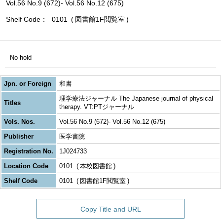
Vol.56 No.9 (672)- Vol.56 No.12 (675)
Shelf Code
0101
図書館1F閲覧室
No hold
Jpn. or Foreign
和書
理学療法ジャーナル The Japanese journal of physical
Titles
therapy. VT:PTジャーナル
Vols. Nos.
Vol.56 No.9 (672)- Vol.56 No.12 (675)
Publisher
医学書院
Registration No.
1J024733
Location Code
0101
本校図書館
Shelf Code
0101
図書館1F閲覧室
Copy Title and URL