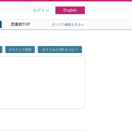
ログイン
English
図書館TOP
すべての機能を見る≫
テキストで保存
タイトルとURLをコピー