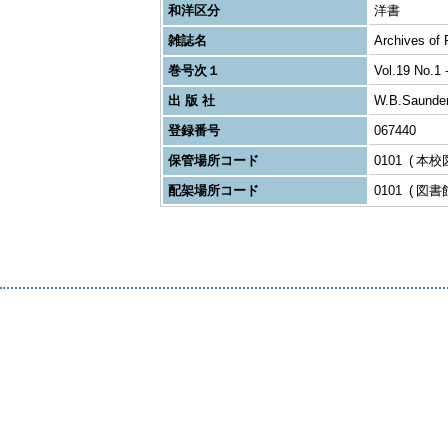
和洋区分
洋書
雑誌名
Archives of 
巻号次１
Vol.19 No.1 
出 版 社
W.B.Saunde
登録番号
067440
保管場所コード
0101
本校
配架場所コード
0101
図書