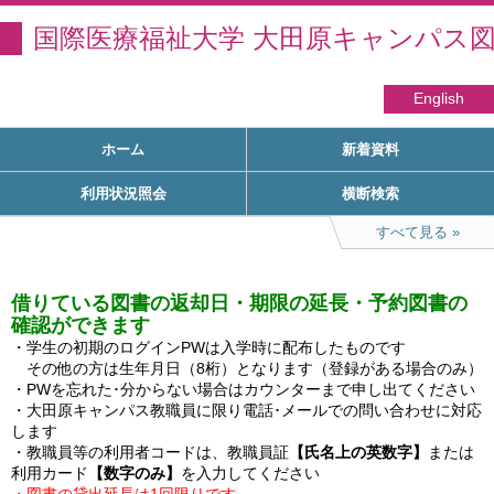
国際医療福祉大学 大田原キャンパス
English
ホーム
新着資料
利用状況照会
横断検索
すべて見る
借りている図書の返却日・期限の延長・予約図書の
確認ができます
・学生の初期のログインPWは入学時に配布したものです

　その他の方は生年月日（8桁）となります（登録がある場合のみ）

・PWを忘れた･分からない場合はカウンターまで申し出てください

・大田原キャンパス教職員に限り電話･メールでの問い合わせに対応
します

・教職員等の利用者コードは、教職員証
【氏名上の英数字】
または
利用カード
【数字のみ】