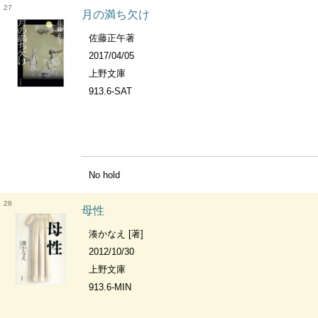
27
月の満ち欠け
佐藤正午著
2017/04/05
上野文庫
913.6-SAT
No hold
28
母性
湊かなえ [著]
2012/10/30
上野文庫
913.6-MIN