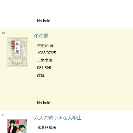
No hold
16
冬の鷹
吉村昭 著
1988/07/25
上野文庫
081-SHI
改版
No hold
17
六人の嘘つきな大学生
浅倉秋成著