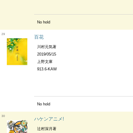
No hold
29
百花
川村元気著
2019/05/15
上野文庫
913.6-KAW
No hold
30
ハケンアニメ!
辻村深月著