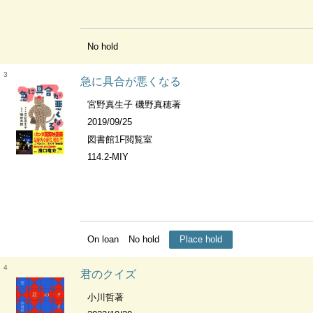
No hold
3
急に具合が悪くなる
宮野真生子 磯野真穂著
2019/09/25
図書館1F閲覧室
114.2-MIY
On loan
No hold
Place hold
4
君のクイズ
小川哲著