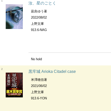
1
汝、星のごとく
凪良ゆう著
2022/08/02
上野文庫
913.6-NAG
No hold
2
黒牢城 Arioka Citadel case
米澤穂信著
2021/06/02
上野文庫
913.6-YON