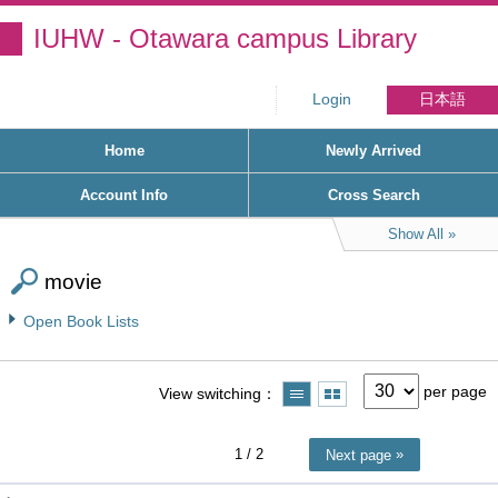
IUHW - Otawara campus Library
Login
日本語
Home
Newly Arrived
Account Info
Cross Search
Show All
movie
Open Book Lists
per page
View switching
1
/ 2
Next page