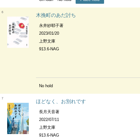
6
木挽町のあだ討ち
永井紗耶子著
2023/01/20
上野文庫
913.6-NAG
No hold
7
ほどなく、お別れです
長月天音著
2022/07/11
上野文庫
913.6-NAG