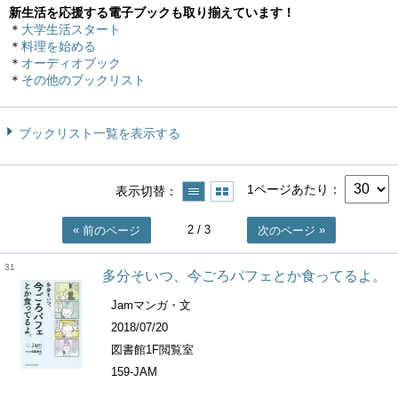
新生活を応援する電子ブックも取り揃えています！
＊
大学生活スタート
＊
料理を始める
＊
オーディオブック
＊
その他のブックリスト
ブックリスト一覧を表示する
1ページあたり
表示切替
2
/ 3
前のページ
次のページ
31
多分そいつ、今ごろパフェとか食ってるよ。
Jamマンガ・文
2018/07/20
図書館1F閲覧室
159-JAM