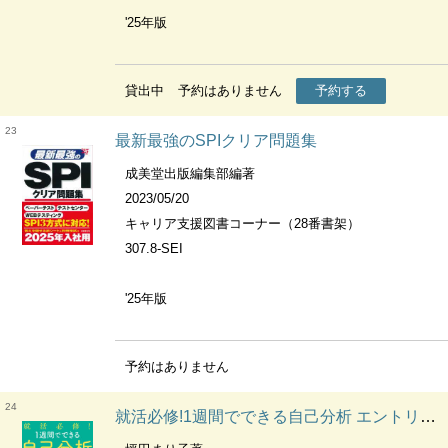
'25年版
貸出中
予約はありません
予約する
23
最新最強のSPIクリア問題集
成美堂出版編集部編著
2023/05/20
キャリア支援図書コーナー（28番書架）
307.8-SEI
'25年版
予約はありません
24
就活必修!1週間でできる自己分析 エントリーシート・面接で失敗しない方法