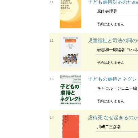
子ども虐待対応のため
11
原佳央理著
予約はありません
児童福祉と司法の間の
12
岩志和一郎編著 ヨハネス・ミュンダー [
予約はありません
子どもの虐待とネグレ
13
キャロル・ジェニー編 日本子ども虐待医学会 溝口史剛 白石裕子 
予約はありません
虐待死 なぜ起きるの
14
川﨑二三彦著