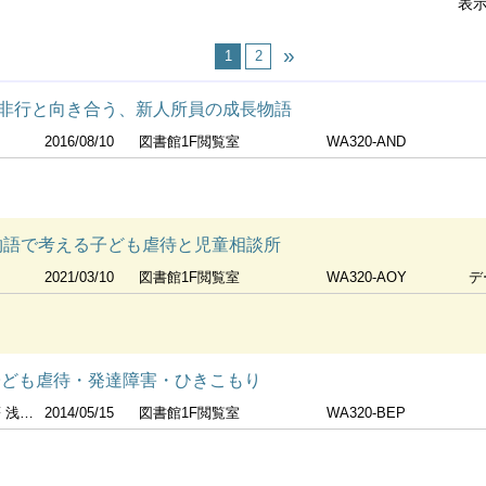
表
1
2
非行と向き合う、新人所員の成長物語
2016/08/10
図書館1F閲覧室
WA320-AND
の物語で考える子ども虐待と児童相談所
2021/03/10
図書館1F閲覧室
WA320-AOY
デ
子ども虐待・発達障害・ひきこもり
] 執筆
2014/05/15
図書館1F閲覧室
WA320-BEP