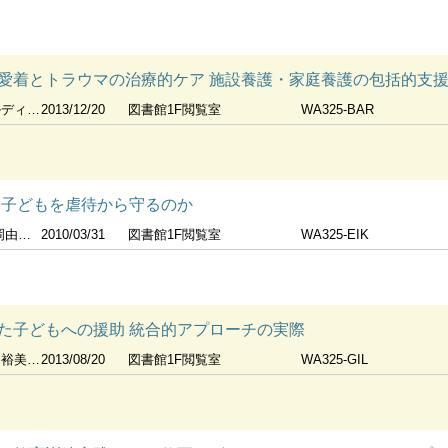
愛着とトラウマの治療的ケア 施設養護・家庭養護の包括的支
ムリンソン著
2013/12/20
図書館1F閲覧室
WA325-BAR
て子どもを虐待から守るのか
渡辺嘉久訳
2010/03/31
図書館1F閲覧室
WA325-EIK
た子どもへの援助 統合的アプローチの実際
野貴子訳
2013/08/20
図書館1F閲覧室
WA325-GIL