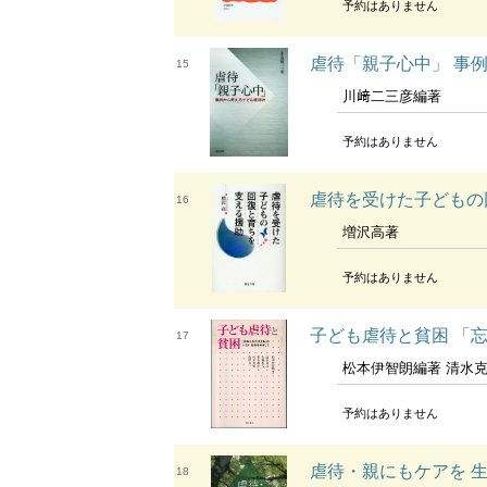
予約はありません
虐待「親子心中」 事
15
川﨑二三彦編著
予約はありません
虐待を受けた子どもの
16
増沢高著
予約はありません
子ども虐待と貧困 「
17
松本伊智朗編著 清水克之 [ほか
予約はありません
虐待・親にもケアを 生
18