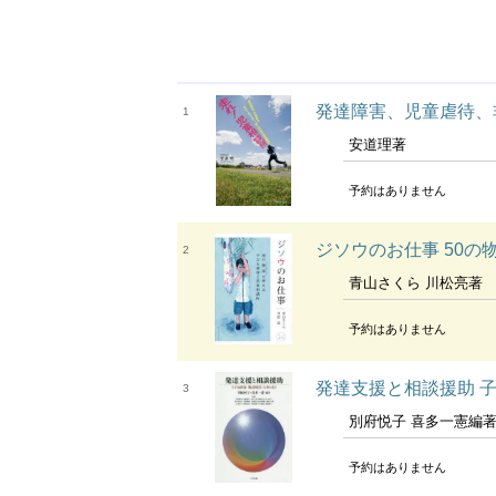
発達障害、児童虐待、
1
安道理著
予約はありません
ジソウのお仕事 50
2
青山さくら 川松亮著
予約はありません
発達支援と相談援助 
3
別府悦子 喜多一憲編著 浅野俊和 加藤義信 [ほか
予約はありません