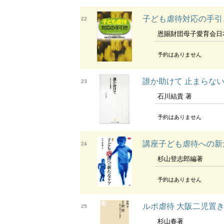
子ども虐待対応の手引
22
恩賜財団母子愛育会日本子ども家庭総合
予約はありません
誰か助けて 止まらな
23
石川結貴 著
予約はありません
講座子ども虐待への新
24
杉山登志郎編著
予約はありません
ルポ虐待 大阪二児置
25
杉山春著