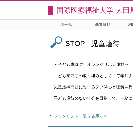
国際医療福祉大学 大田
ホーム
新着資料
利
STOP ! 児童虐待
～子ども虐待防止オレンジリボン運動～
こども家庭庁の取り組みとして、毎年11
児童虐待問題に対する深い関心と理解を得
子ども虐待のない社会を目指して、一緒に
ブックリスト一覧を表示する