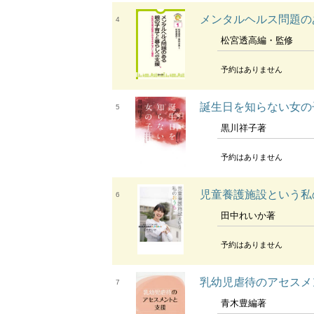
メンタルヘルス問題の
4
松宮透高編・監修
予約はありません
誕生日を知らない女の
5
黒川祥子著
予約はありません
児童養護施設という私
6
田中れいか著
予約はありません
乳幼児虐待のアセスメ
7
青木豊編著