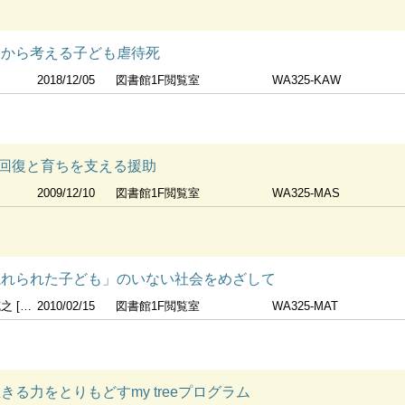
例から考える子ども虐待死
2018/12/05
図書館1F閲覧室
WA325-KAW
回復と育ちを支える援助
2009/12/10
図書館1F閲覧室
WA325-MAS
忘れられた子ども」のいない社会をめざして
] 著
2010/02/15
図書館1F閲覧室
WA325-MAT
きる力をとりもどすmy treeプログラム