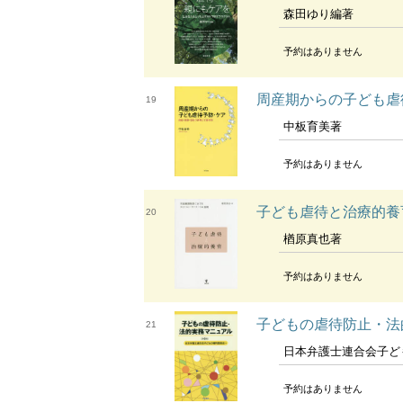
森田ゆり編著
予約はありません
周産期からの子ども虐
19
中板育美著
予約はありません
子ども虐待と治療的養
20
楢原真也著
予約はありません
子どもの虐待防止・法
21
日本弁護士連合会子どもの権利委
予約はありません