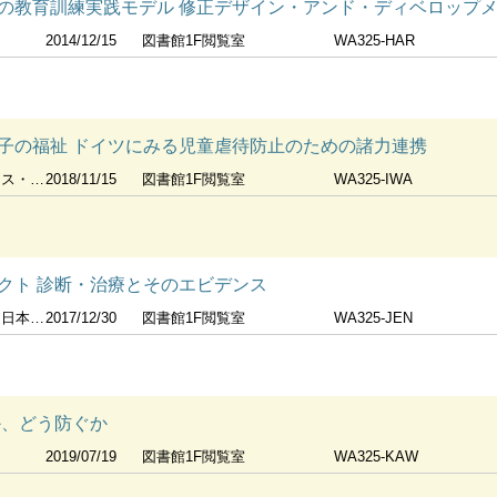
の教育訓練実践モデル 修正デザイン・アンド・ディベロップメン
2014/12/15
図書館1F閲覧室
WA325-HAR
子の福祉 ドイツにみる児童虐待防止のための諸力連携
ほか] 著
2018/11/15
図書館1F閲覧室
WA325-IWA
クト 診断・治療とそのエビデンス
[ほか] 監訳
2017/12/30
図書館1F閲覧室
WA325-JEN
か、どう防ぐか
2019/07/19
図書館1F閲覧室
WA325-KAW