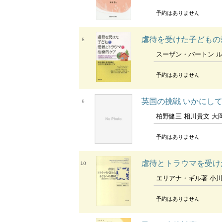
予約はありません
虐待を受けた子どもの
8
スーザン・バートン ルディ・ゴンザレス パトリック・ト
予約はありません
英国の挑戦 いかにし
9
柏野健三 相川貴文 大岡由佳 才村眞理 杉本正 野口晴利 
予約はありません
虐待とトラウマを受け
10
エリアナ・ギル著 小川裕美子 湯
予約はありません