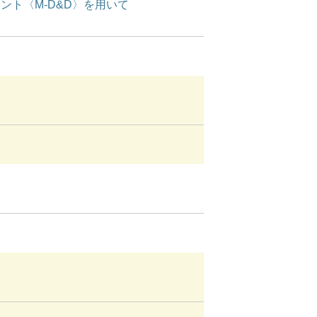
ト〈M-D&D〉を用いて