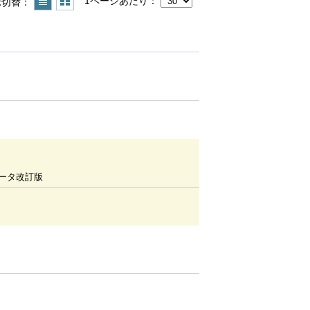
1ページあたり
示切替
ータ改訂版