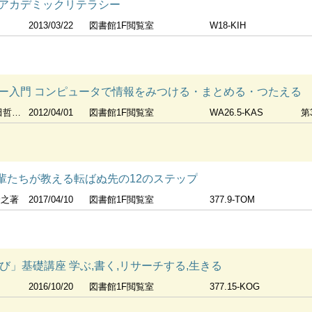
アカデミックリテラシー
2013/03/22
図書館1F閲覧室
W18-KIH
ー入門 コンピュータで情報をみつける・まとめる・つたえる
 三橋由佳
2012/04/01
図書館1F閲覧室
WA26.5-KAS
第
先輩たちが教える転ばぬ先の12のステップ
隆之著
2017/04/10
図書館1F閲覧室
377.9-TOM
び」基礎講座 学ぶ,書く,リサーチする,生きる
2016/10/20
図書館1F閲覧室
377.15-KOG