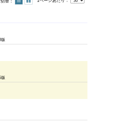
1ページあたり
示切替
3版
5版