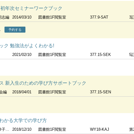
 初年次セミナーワークブック
明志編
2014/03/10
図書館1F閲覧室
377.9-SAT
3
ん
予約する
ック 勉強法がよくわかる!
2021/02/10
図書館1F閲覧室
377.15-SEK
5
ス 新入生のための学び方サポートブック
会編
2018/04/01
図書館1F閲覧室
377.15-SEN
わかる大学での学び方
編集
2018/12/10
図書館1F閲覧室
WY18-KAJ
第