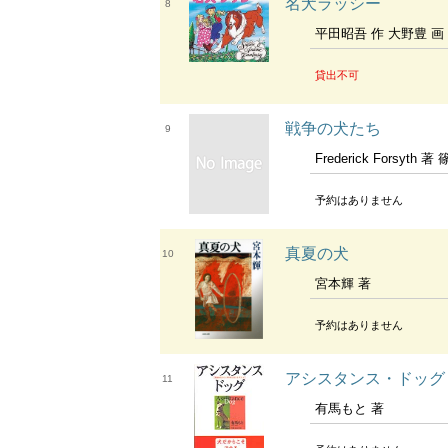
名犬ラッシー
8
平田昭吾 作 大野豊 画
貸出不可
戦争の犬たち
9
Frederick Forsyth 著 篠原
予約はありません
真夏の犬
10
宮本輝 著
予約はありません
アシスタンス・ドッグ
11
有馬もと 著