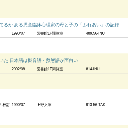
てるか ある児童臨床心理家の母と子の「ふれあい」の記録
1990/07
図書館1F閲覧室
489.56-INU
いた 日本語は擬音語・擬態語が面白い
2002/08
図書館1F閲覧室
814-INU
郎 校訂
1990/07
上野文庫
913.56-TAK