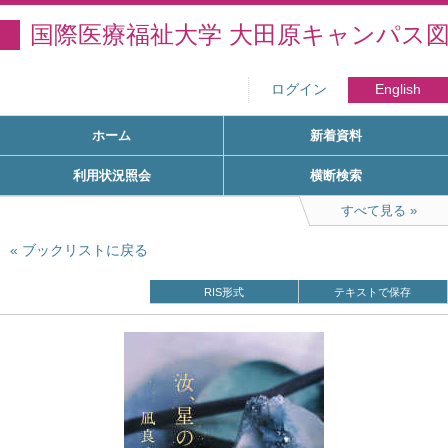
国際医療福祉大学 大田原キャンパス
ログイン
English
ホーム
新着資料
利用状況照会
横断検索
すべて見る
ブックリストに戻る
RIS形式
テキストで保存