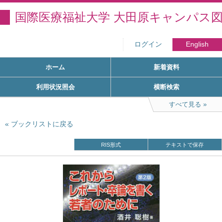
国際医療福祉大学 大田原キャンパス
ログイン
English
ホーム
新着資料
利用状況照会
横断検索
すべて見る
ブックリストに戻る
RIS形式
テキストで保存