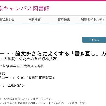
原キャンパス図書館
用状況照会
横断検索
資料検索
雑誌タイトル索引
RIS形式
ート・論文をさらによくする「書き直し」
・大学院生のための自己点検法29
紗織 坂本麻裕子 大野真澄編著
書店
所コード
0101
図書館1F閲覧室
号
816.5-SAD
は「紀伊國屋書店」のものを使用しています。
リックすると紀伊國屋書店のオンラインストアの詳細ページを表示します。