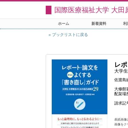
国際医療福祉大学 大田
ホーム
新着資料
利
ブックリストに戻る
レポ
大学生
佐渡島
大修館
配架場
請求記
表紙画像
画像をク