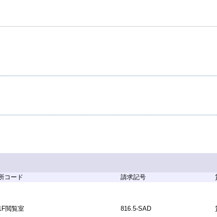
所コード
請求記号
1F閲覧室
816.5-SAD