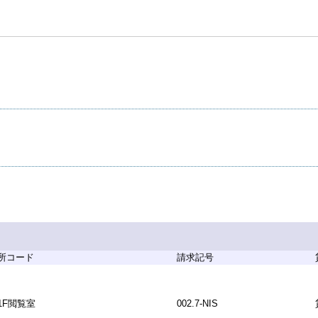
所コード
請求記号
1F閲覧室
002.7-NIS