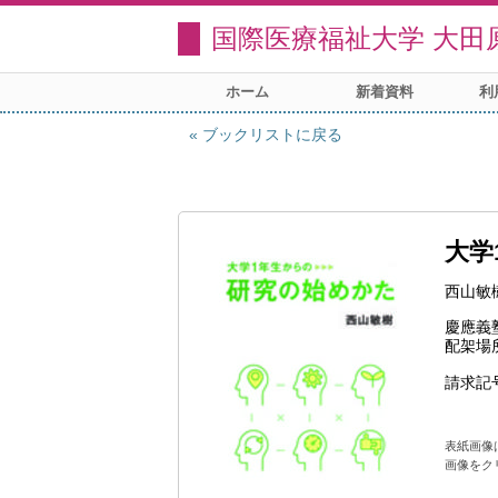
国際医療福祉大学 大田
ホーム
新着資料
利
ブックリストに戻る
大学
西山敏
慶應義
配架場
請求記
表紙画像
画像をク