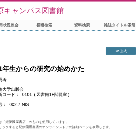
原キャンパス図書館
用状況照会
横断検索
資料検索
雑誌タイトル索引
RIS形式
1年生からの研究の始めかた
樹著
塾大学出版会
所コード
0101
図書館1F閲覧室
号
002.7-NIS
は「紀伊國屋書店」のものを使用しています。
リックすると紀伊國屋書店のオンラインストアの詳細ページを表示します。