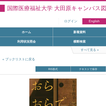
国際医療福祉大学 大田原キャンパス
ログイン
English
ホーム
新着資料
利用状況照会
横断検索
すべて見る
ブックリストに戻る
RIS形式
テキストで保存