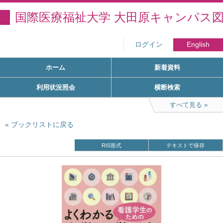
国際医療福祉大学 大田原キャンパス
ログイン
English
ホーム
新着資料
利用状況照会
横断検索
すべて見る
ブックリストに戻る
RIS形式
テキストで保存