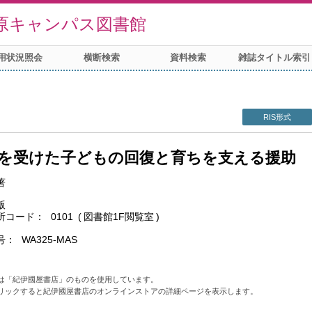
原キャンパス図書館
用状況照会
横断検索
資料検索
雑誌タイトル索引
RIS形式
を受けた子どもの回復と育ちを支える援助
著
版
所コード
0101
図書館1F閲覧室
号
WA325-MAS
は「紀伊國屋書店」のものを使用しています。
リックすると紀伊國屋書店のオンラインストアの詳細ページを表示します。