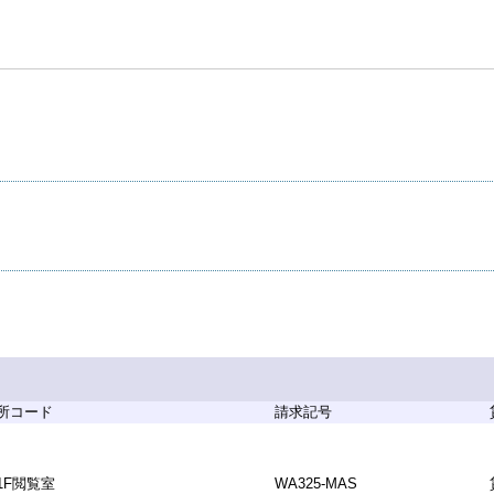
所コード
請求記号
1F閲覧室
WA325-MAS