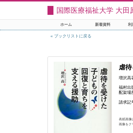
国際医療福祉大学 大田
ホーム
新着資料
利
ブックリストに戻る
虐待
増沢高
福村出
配架場
請求記
表紙画像
画像をク