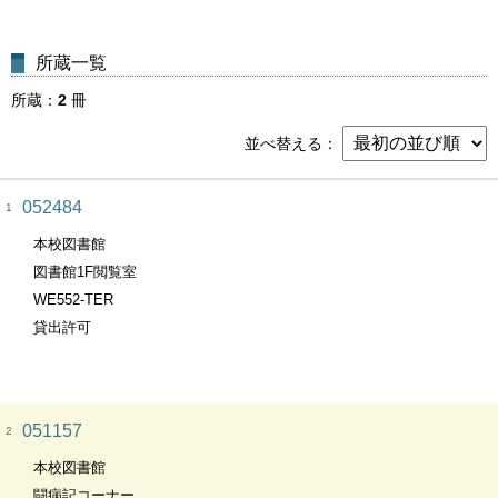
所蔵一覧
所蔵
2
冊
並べ替える
052484
1
本校図書館
図書館1F閲覧室
WE552-TER
貸出許可
051157
2
本校図書館
闘病記コーナー