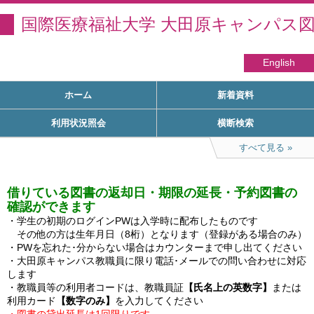
国際医療福祉大学 大田原キャンパス
English
ホーム
新着資料
利用状況照会
横断検索
すべて見る
借りている図書の返却日・期限の延長・予約図書の
確認ができます
・学生の初期のログインPWは入学時に配布したものです

　その他の方は生年月日（8桁）となります（登録がある場合のみ）

・PWを忘れた･分からない場合はカウンターまで申し出てください

・大田原キャンパス教職員に限り電話･メールでの問い合わせに対応
します

・教職員等の利用者コードは、教職員証
【氏名上の英数字】
または
利用カード
【数字のみ】