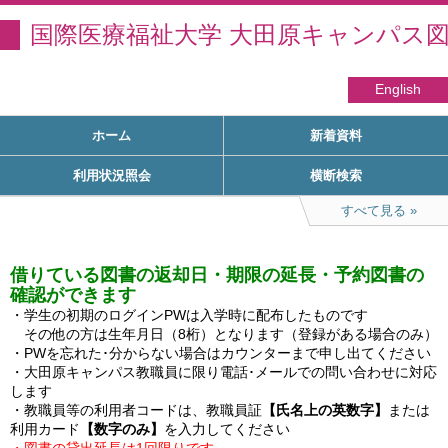
国際医療福祉大学 大田原キャンパス
English
ホーム
新着資料
利用状況照会
横断検索
すべて見る
借りている図書の返却日・期限の延長・予約図書の
確認ができます
・学生の初期のログインPWは入学時に配布したものです

　その他の方は生年月日（8桁）となります（登録がある場合のみ）

・PWを忘れた･分からない場合はカウンターまで申し出てください

・大田原キャンパス教職員に限り電話･メールでの問い合わせに対応
します

・教職員等の利用者コードは、教職員証
【氏名上の英数字】
または
利用カード
【数字のみ】