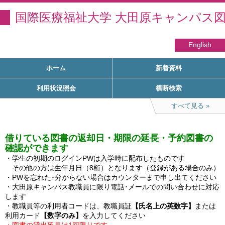
国際医療福祉大学 大田原キャンパス
English
ホーム
新着資料
利用状況照会
横断検索
すべて見る
借りている図書の返却日・期限の延長・予約図書の
確認ができます
・学生の初期のログインPWは入学時に配布したものです

　その他の方は生年月日（8桁）となります（登録がある場合のみ）

・PWを忘れた･分からない場合はカウンターまで申し出てください

・大田原キャンパス教職員に限り電話･メールでの問い合わせに対応
します

・教職員等の利用者コードは、教職員証
【氏名上の英数字】
または
利用カード
【数字のみ】