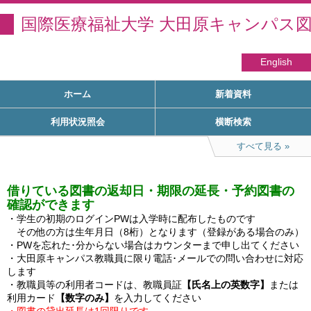
国際医療福祉大学 大田原キャンパス
English
ホーム
新着資料
利用状況照会
横断検索
すべて見る
借りている図書の返却日・期限の延長・予約図書の
確認ができます
・学生の初期のログインPWは入学時に配布したものです

　その他の方は生年月日（8桁）となります（登録がある場合のみ）

・PWを忘れた･分からない場合はカウンターまで申し出てください

・大田原キャンパス教職員に限り電話･メールでの問い合わせに対応
します

・教職員等の利用者コードは、教職員証
【氏名上の英数字】
または
利用カード
【数字のみ】