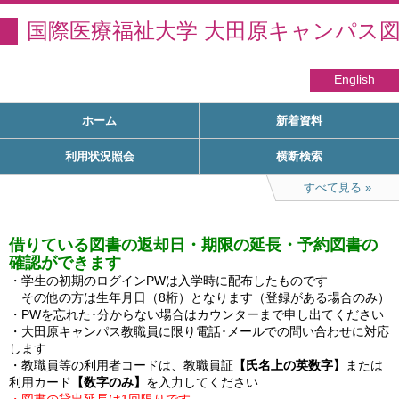
国際医療福祉大学 大田原キャンパス
English
ホーム
新着資料
利用状況照会
横断検索
すべて見る
借りている図書の返却日・期限の延長・予約図書の
確認ができます
・学生の初期のログインPWは入学時に配布したものです

　その他の方は生年月日（8桁）となります（登録がある場合のみ）

・PWを忘れた･分からない場合はカウンターまで申し出てください

・大田原キャンパス教職員に限り電話･メールでの問い合わせに対応
します

・教職員等の利用者コードは、教職員証
【氏名上の英数字】
または
利用カード
【数字のみ】