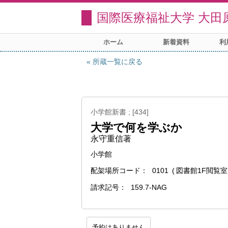
国際医療福祉大学 大田
ホーム
新着資料
利
所蔵一覧に戻る
小学館新書 ; [434]
大学で何を学ぶか
永守重信著
小学館
配架場所コード
0101
図書館1F閲覧室
請求記号
159.7-NAG
予約はありません