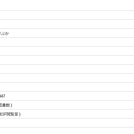
学ぶか
347
図書館
館1F閲覧室