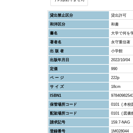
貸出禁止区分
貸出許可
和洋区分
和書
書名
大学で何を
著者名
永守重信著
出 版 者
小学館
出版年月日
2022/10/04
定価
990
ペ ー ジ
222p
サ イ ズ
18cm
ISBN1
9784098254
保管場所コード
0101
本校
配架場所コード
0101
図書
請求記号
159.7-NAG
登録番号
1M028044