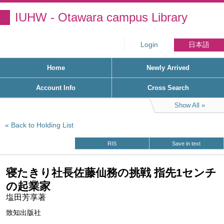
IUHW - Otawara campus Library
Login
日本語
Home
Newly Arrived
Account Info
Cross Search
Show All
Back to Holding List
RIS
Save in text
寝たきり社長佐藤仙務の挑戦 指先1センチ
の起業家
塩田芳享著
致知出版社