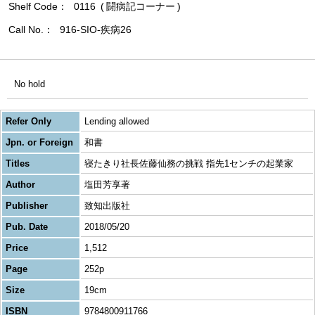
Shelf Code
0116
闘病記コーナー
Call No.
916-SIO-疾病26
No hold
Refer Only
Lending allowed
Jpn. or Foreign
和書
Titles
寝たきり社長佐藤仙務の挑戦 指先1センチの起業家
Author
塩田芳享著
Publisher
致知出版社
Pub. Date
2018/05/20
Price
1,512
Page
252p
Size
19cm
ISBN
9784800911766