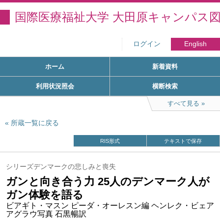
国際医療福祉大学 大田原キャンパス
ログイン
English
ホーム
新着資料
利用状況照会
横断検索
すべて見る
所蔵一覧に戻る
RIS形式
テキストで保存
シリーズデンマークの悲しみと喪失
ガンと向き合う力 25人のデンマーク人が
ガン体験を語る
ビアギト・マスン ピーダ・オーレスン編 ヘンレク・ビェア
アグラウ写真 石黒暢訳