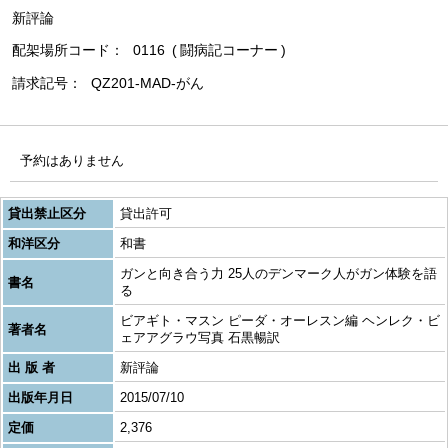
新評論
配架場所コード
0116
闘病記コーナー
請求記号
QZ201-MAD-がん
予約はありません
貸出禁止区分
貸出許可
和洋区分
和書
ガンと向き合う力 25人のデンマーク人がガン体験を語
書名
る
ビアギト・マスン ピーダ・オーレスン編 ヘンレク・ビ
著者名
ェアアグラウ写真 石黒暢訳
出 版 者
新評論
出版年月日
2015/07/10
定価
2,376