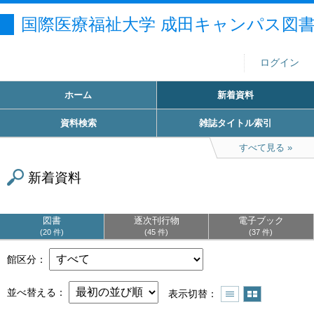
国際医療福祉大学 成田キャンパス図
ログイン
ホーム
新着資料
資料検索
雑誌タイトル索引
すべて見る
新着資料
図書
逐次刊行物
電子ブック
20 件
45 件
37 件
館区分
並べ替える
表示切替