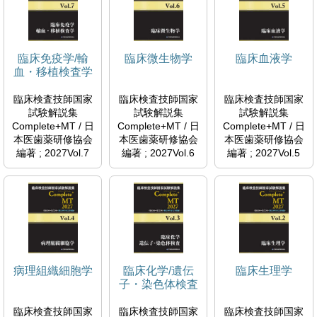
試験問題解説書編
集委員会編著
日本医歯薬研修協
会 つちや書店
臨床免疫学/輸
臨床微生物学
臨床血液学
成田 EA棟試験関
血・移植検査学
連図書(棚27・
28）
臨床検査技師国家
臨床検査技師国家
臨床検査技師国家
QY18.2-RIN
試験解説集
試験解説集
試験解説集
6M038048
Complete+MT / 日
Complete+MT / 日
Complete+MT / 日
本医歯薬研修協会
本医歯薬研修協会
本医歯薬研修協会
編著 ; 2027Vol.7
編著 ; 2027Vol.6
編著 ; 2027Vol.5
日本医歯薬研修協
日本医歯薬研修協
日本医歯薬研修協
会 臨床検査技師国
会 臨床検査技師国
会 臨床検査技師国
家試験対策課国家
家試験対策課国家
家試験対策課国家
試験問題解説書編
試験問題解説書編
試験問題解説書編
集委員会編著
集委員会編著
集委員会編著
日本医歯薬研修協
日本医歯薬研修協
日本医歯薬研修協
会 つちや書店
会 つちや書店
会 つちや書店
病理組織細胞学
臨床化学/遺伝
臨床生理学
成田 EA棟試験関
成田 EA棟試験関
成田 EA棟試験関
子・染色体検査
連図書(棚27・
連図書(棚27・
連図書(棚27・
28）
28）
28）
臨床検査技師国家
臨床検査技師国家
臨床検査技師国家
QY18.2-RIN
QY18.2-RIN
QY18.2-RIN