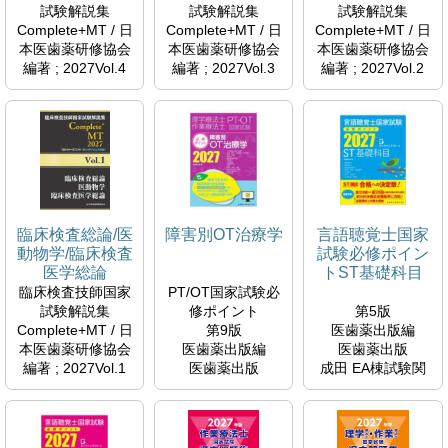
試験解説集
試験解説集
試験解説集
6M038047
6M038046
6M038045
Complete+MT / 日
Complete+MT / 日
Complete+MT / 日
本医歯薬研修協会
本医歯薬研修協会
本医歯薬研修協会
編著 ; 2027Vol.4
編著 ; 2027Vol.3
編著 ; 2027Vol.2
日本医歯薬研修協
日本医歯薬研修協
日本医歯薬研修協
会 臨床検査技師国
会 臨床検査技師国
会 臨床検査技師国
家試験対策課国家
家試験対策課国家
家試験対策課国家
試験問題解説書編
試験問題解説書編
試験問題解説書編
集委員会編著
集委員会編著
集委員会編著
日本医歯薬研修協
日本医歯薬研修協
日本医歯薬研修協
会 つちや書店
会 つちや書店
会 つちや書店
臨床検査総論/医
障害別OT治療学
言語聴覚士国家
成田 EA棟試験関
成田 EA棟試験関
成田 EA棟試験関
動物学/臨床検査
試験必修ポイン
連図書(棚27・
連図書(棚27・
連図書(棚27・
医学総論
トST基礎科目
28）
28）
28）
臨床検査技師国家
PT/OT国家試験必
QY18.2-RIN
QY18.2-RIN
QY18.2-RIN
試験解説集
修ポイント
第5版
6M038044
6M038043
6M038042
Complete+MT / 日
第9版
医歯薬出版編
本医歯薬研修協会
医歯薬出版編
医歯薬出版
編著 ; 2027Vol.1
医歯薬出版
成田 EA棟試験関
成田 EA棟試験関
連図書(棚27・
日本医歯薬研修協
連図書(棚27・
28）
会 臨床検査技師国
28）
WL18.2-GEN
家試験対策課国家
WB18.2-PTO
6M038040