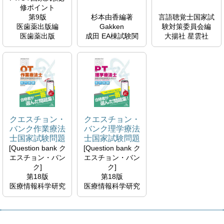
修ポイント
第9版
杉本由香編著
言語聴覚士国家試
医歯薬出版編
Gakken
験対策委員会編
医歯薬出版
成田 EA棟試験関
大揚社 星雲社
成田 EA棟試験関
連図書(棚27・
成田 EA棟試験関
連図書(棚27・
28）
連図書(棚27・
28）
WY18.2-KAN
28）
WB18.2-PTO
6M038031
WL18.2-GEN
6M038034
6M038038
クエスチョン・
クエスチョン・
バンク作業療法
バンク理学療法
士国家試験問題
士国家試験問題
解説
解説
[Question bank ク
[Question bank ク
エスチョン・バン
エスチョン・バン
ク]
ク]
第18版
第18版
医療情報科学研究
医療情報科学研究
所編集
所編集
メディックメディ
メディックメディ
ア
ア