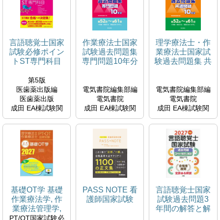
試験問題解説書編
6M038035
集委員会編著
日本医歯薬研修協
会 つちや書店
言語聴覚士国家
作業療法士国家
理学療法士・作
成田 EA棟試験関
試験必修ポイン
試験過去問題集
業療法士国家試
連図書(棚27・
トST専門科目
専門問題10年分
験過去問題集 共
28）
通問題10年分
QY18.2-RIN
第5版
6M038041
医歯薬出版編
電気書院編集部編
電気書院編集部編
医歯薬出版
電気書院
電気書院
成田 EA棟試験関
成田 EA棟試験関
成田 EA棟試験関
連図書(棚27・
連図書(棚27・
連図書(棚27・
28）
28）
28）
WL18.2-GEN
WB18.2-SAG
WB18.2-RIG
6M038039
6M038037
6M038036
基礎OT学 基礎
PASS NOTE 看
言語聴覚士国家
作業療法学, 作
護師国家試験
試験過去問題3
業療法管理学,
年間の解答と解
作業療法評価学
説
PT/OT国家試験必