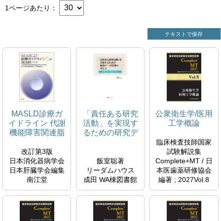
1ページあたり
テキストで保存
MASLD診療ガ
「責任ある研究
公衆衛生学/医用
イドライン 代謝
活動」を実現す
工学概論
機能障害関連脂
るための研究デ
肪性肝疾患
ータ管理の考え
臨床検査技師国家
方
改訂第3版
試験解説集
日本消化器病学会
飯室聡著
Complete+MT / 日
日本肝臓学会編集
リーダムハウス
本医歯薬研修協会
南江堂
成田 WA棟図書館
編著 ; 2027Vol.8
成田 WA棟図書館
W20.5-IMU
WI700-NIH
7M012553
日本医歯薬研修協
7M012552
会 臨床検査技師国
家試験対策課国家